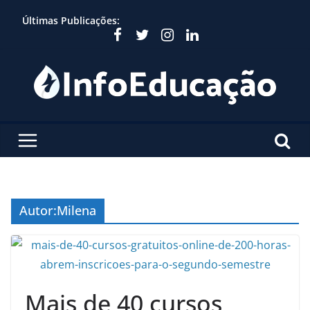
Skip
Últimas Publicações:
to
content
Autor:
Milena
Mais de 40 cursos