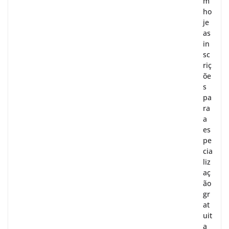
m
ho
je
as
in
sc
riç
õe
s
pa
ra
a
es
pe
cia
liz
aç
ão
gr
at
uit
a