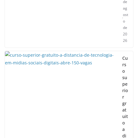
de
ag
ost
o
de
20
26
Cu
rs
o
su
pe
rio
r
gr
at
uit
o
a
di