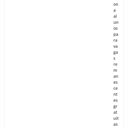
on
a
al
un
os
pa
ra
va
ga
s
re
m
an
es
ce
nt
es
gr
at
uit
as