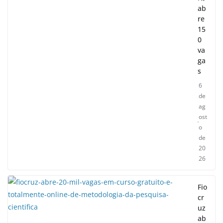
ab
re
15
0
va
ga
s
6
de
ag
ost
o
de
20
26
Fio
cr
uz
ab