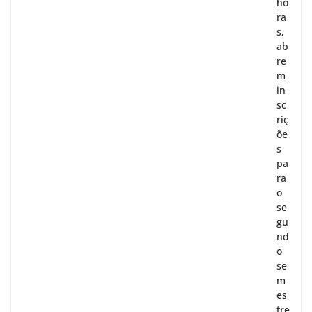
ho
ra
s,
ab
re
m
in
sc
riç
õe
s
pa
ra
o
se
gu
nd
o
se
m
es
tre