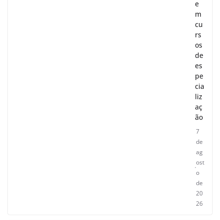
e
m
cu
rs
os
de
es
pe
cia
liz
aç
ão
7
de
ag
ost
o
de
20
26