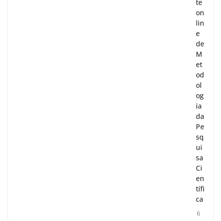
te
on
lin
e
de
M
et
od
ol
og
ia
da
Pe
sq
ui
sa
Ci
en
tífi
ca
6