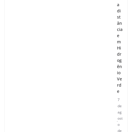
a
di
st
ân
cia
e
m
Hi
dr
og
ên
io
Ve
rd
e
7
de
ag
ost
o
de