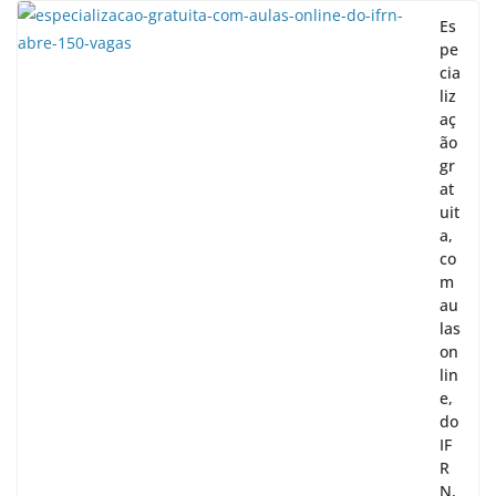
Es
pe
cia
liz
aç
ão
gr
at
uit
a,
co
m
au
las
on
lin
e,
do
IF
R
N,