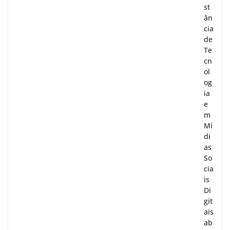
st
ân
cia
de
Te
cn
ol
og
ia
e
m
Mí
di
as
So
cia
is
Di
git
ais
ab