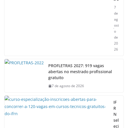
7
de
ag
ost
o
de
20
26
PROFLETRAS 2027: 919 vagas
abertas no mestrado profissional
gratuito
7 de agosto de 2026
IF
R
N
sel
eci