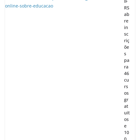
IF
RS
ab
re
in
sc
riç
õe
s
pa
ra
46
cu
rs
os
gr
at
uit
os
e
10
0