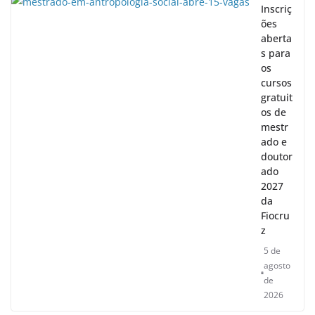
Inscriç
ões
aberta
s para
os
cursos
gratuit
os de
mestr
ado e
doutor
ado
2027
da
Fiocru
z
5 de
agosto
de
2026