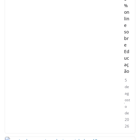
%
on
lin
e
so
br
e
Ed
uc
aç
ão
5
de
ag
ost
o
de
20
26