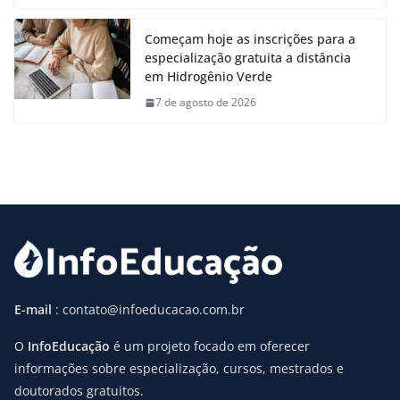
Começam hoje as inscrições para a
especialização gratuita a distância
em Hidrogênio Verde
7 de agosto de 2026
E-mail
: contato@infoeducacao.com.br
O
InfoEducação
é um projeto focado em oferecer
informações sobre especialização, cursos, mestrados e
doutorados gratuitos.