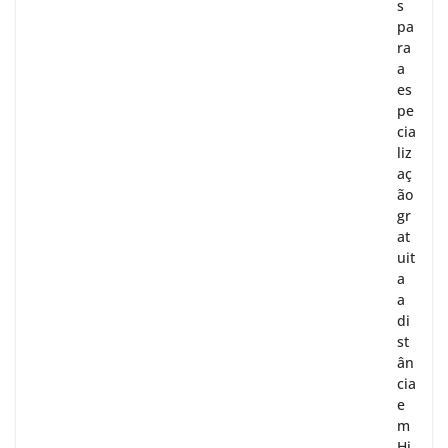
s
pa
ra
a
es
pe
cia
liz
aç
ão
gr
at
uit
a
a
di
st
ân
cia
e
m
Hi