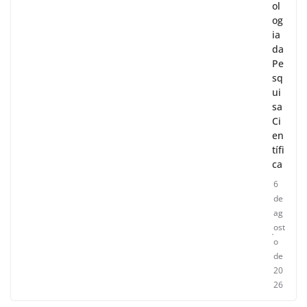
ol
og
ia
da
Pe
sq
ui
sa
Ci
en
tífi
ca
6
de
ag
ost
o
de
20
26