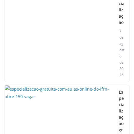
cia
liz
aç
ão
7
de
ag
ost
o
de
20
26
Es
pe
cia
liz
aç
ão
gr