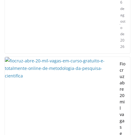
6
de
ag
ost
o
de
20
26
Fio
cr
uz
ab
re
20
mi
l
va
ga
s
e