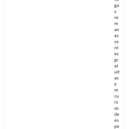
ga
s
re
m
an
es
ce
nt
es
gr
at
uit
as
e
m
cu
rs
os
de
es
pe