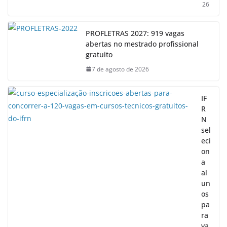
26
PROFLETRAS 2027: 919 vagas
abertas no mestrado profissional
gratuito
7 de agosto de 2026
IF
R
N
sel
eci
on
a
al
un
os
pa
ra
va