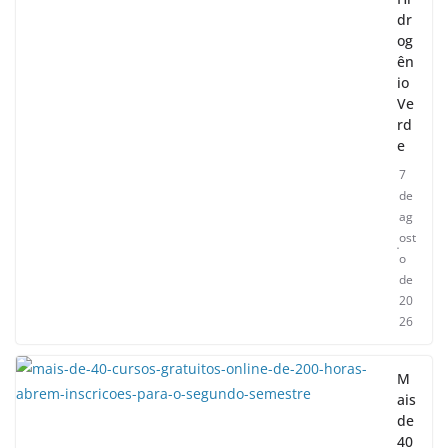
dr
og
ên
io
Ve
rd
e
7
de
ag
ost
o
de
20
26
M
ais
de
40