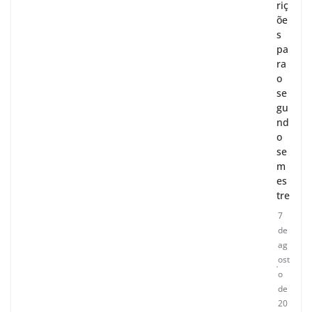
riç
õe
s
pa
ra
o
se
gu
nd
o
se
m
es
tre
7
de
ag
ost
o
de
20