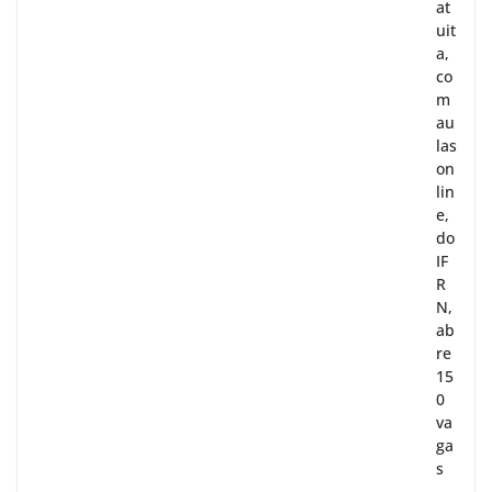
at
uit
a,
co
m
au
las
on
lin
e,
do
IF
R
N,
ab
re
15
0
va
ga
s