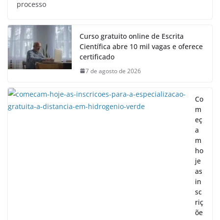
processo
Curso gratuito online de Escrita
Científica abre 10 mil vagas e oferece
certificado
7 de agosto de 2026
Co
m
eç
a
m
ho
je
as
in
sc
riç
õe