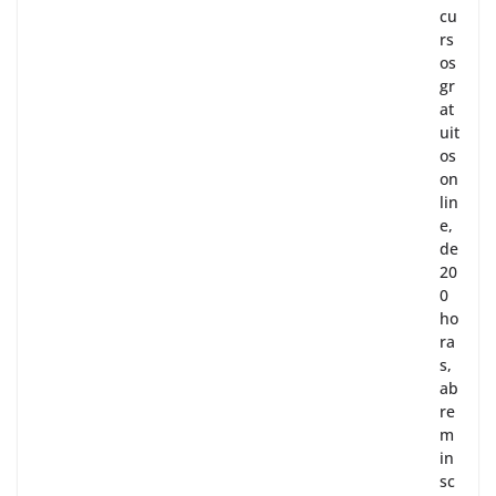
cu
rs
os
gr
at
uit
os
on
lin
e,
de
20
0
ho
ra
s,
ab
re
m
in
sc