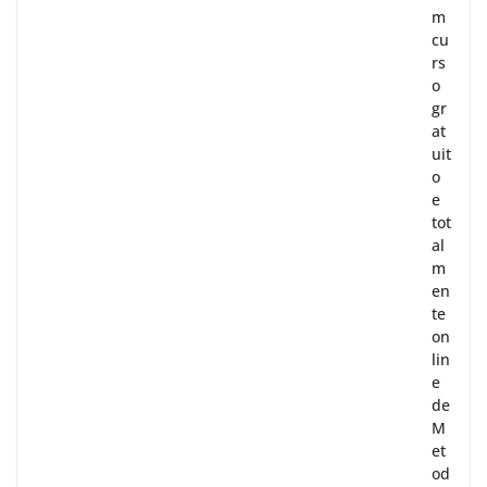
m
cu
rs
o
gr
at
uit
o
e
tot
al
m
en
te
on
lin
e
de
M
et
od