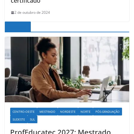
certificado
2 de outubro de 2024
Noticias
CENTRO-OESTE
MESTRADO
NORDESTE
NORTE
PÓS-GRADUAÇÃO
SUDESTE
SUL
ProfEducatec 2027: Mestrado