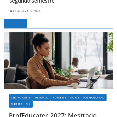
segundo semestre
11 de abril de 2024
Noticias
CENTRO-OESTE
MESTRADO
NORDESTE
NORTE
PÓS-GRADUAÇÃO
SUDESTE
SUL
ProfEducatec 2027: Mestrado