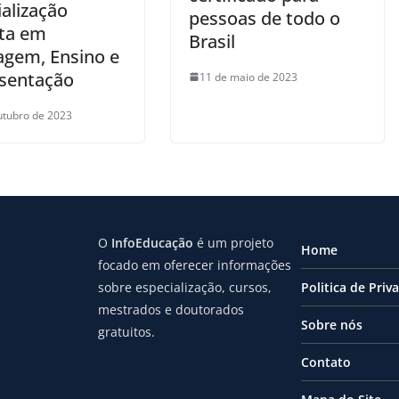
alização
pessoas de todo o
ita em
Brasil
agem, Ensino e
sentação
11 de maio de 2023
utubro de 2023
O
InfoEducação
é um projeto
Home
focado em oferecer informações
sobre especialização, cursos,
Politica de Priv
mestrados e doutorados
Sobre nós
gratuitos.
Contato