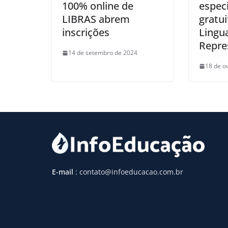
100% online de
especi
LIBRAS abrem
gratu
inscrições
Lingu
Repre
14 de setembro de 2024
18 de o
E-mail
: contato@infoeducacao.com.br