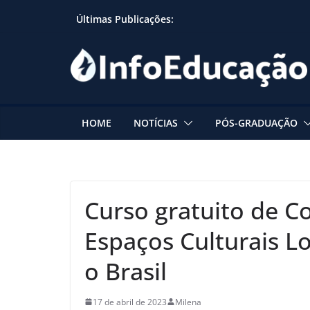
Skip
Últimas Publicações:
to
content
HOME
NOTÍCIAS
PÓS-GRADUAÇÃO
Curso gratuito de 
Espaços Culturais L
o Brasil
17 de abril de 2023
Milena