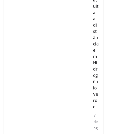
uit
a
a
di
st
ân
cia
e
m
Hi
dr
og
ên
io
Ve
rd
e
7
de
ag