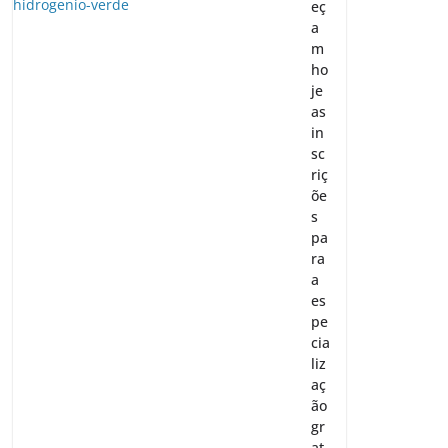
eç
a
m
ho
je
as
in
sc
riç
õe
s
pa
ra
a
es
pe
cia
liz
aç
ão
gr
at