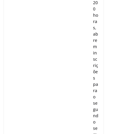
20
0
ho
ra
s,
ab
re
m
in
sc
riç
õe
s
pa
ra
o
se
gu
nd
o
se