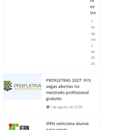
m
es
tre
7
de
ag
ost
o
de
20
26
PROFLETRAS 2027: 919
vagas abertas no
mestrado profissional
gratuito
7 de agosto de 2026
IFRN seleciona alunos
para vagas