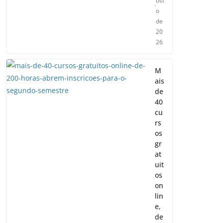
ost
o
de
20
26
M
ais
de
40
cu
rs
os
gr
at
uit
os
on
lin
e,
de