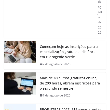
de
ag
ost
o
de
20
26
Começam hoje as inscrições para a
especialização gratuita a distância
em Hidrogênio Verde
7 de agosto de 2026
Mais de 40 cursos gratuitos online,
de 200 horas, abrem inscrições para
o segundo semestre
7 de agosto de 2026
PROFLETRAS 2027: 919 vagas abertas