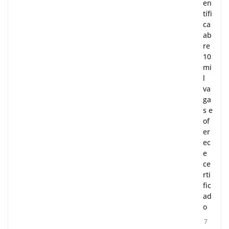
en
tífi
ca
ab
re
10
mi
l
va
ga
s e
of
er
ec
e
ce
rti
fic
ad
o
7