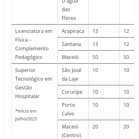
D‘água
das
Flores
Licenciatura em
Arapiraca
13
12
Física –
Santana
13
12
Complemento
Pedagógico
Maceió
50
50
Superior
São José
10
10
Tecnológico em
da Laje
Gestão
Coruripe
10
10
Hospitalar
Porto
10
10
*Início em
Calvo
Julho/2025
Maceió
20
20
(Centro)