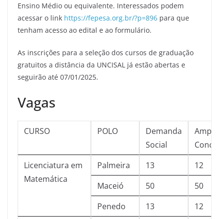
Ensino Médio ou equivalente. Interessados podem
acessar o link
https://fepesa.org.br/?p=896
para que
tenham acesso ao edital e ao formulário.
As inscrições para a seleção dos cursos de graduação
gratuitos a distância da UNCISAL já estão abertas e
seguirão até 07/01/2025.
Vagas
CURSO
POLO
Demanda
Ampla
Social
Conco
Licenciatura em
Palmeira
13
12
Matemática
Maceió
50
50
Penedo
13
12