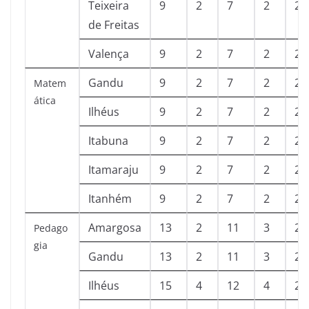
Teixeira
9
2
7
2
2
de Freitas
Valença
9
2
7
2
2
Gandu
9
2
7
2
2
Matem
ática
Ilhéus
9
2
7
2
2
Itabuna
9
2
7
2
2
Itamaraju
9
2
7
2
2
Itanhém
9
2
7
2
2
Amargosa
13
2
11
3
2
Pedago
gia
Gandu
13
2
11
3
2
Ilhéus
15
4
12
4
2