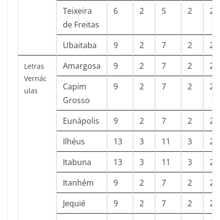
Teixeira
6
2
5
2
2
de Freitas
Ubaitaba
9
2
7
2
2
Amargosa
9
2
7
2
2
Letras
Vernác
Capim
9
2
7
2
2
ulas
Grosso
Eunápolis
9
2
7
2
2
Ilhéus
13
3
11
3
2
Itabuna
13
3
11
3
2
Itanhém
9
2
7
2
2
Jequié
9
2
7
2
2