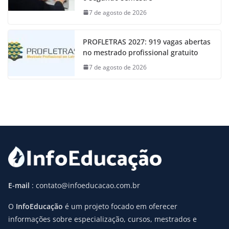
7 de agosto de 2026
PROFLETRAS 2027: 919 vagas abertas
no mestrado profissional gratuito
7 de agosto de 2026
E-mail
: contato@infoeducacao.com.br
O
InfoEducação
é um projeto focado em oferecer
informações sobre especialização, cursos, mestrados e