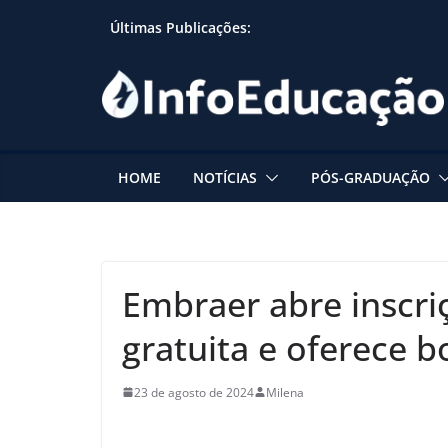
Skip
Últimas Publicações:
to
content
HOME
NOTÍCIAS
PÓS-GRADUAÇÃO
Embraer abre inscri
gratuita e oferece bo
23 de agosto de 2024
Milena