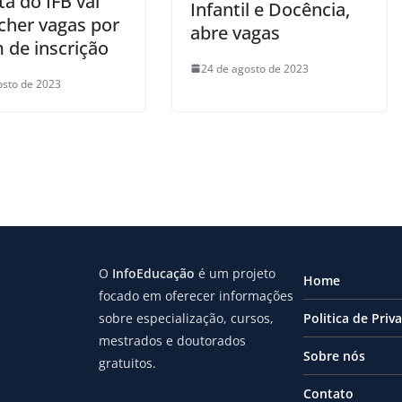
ta do IFB vai
Infantil e Docência,
cher vagas por
abre vagas
 de inscrição
24 de agosto de 2023
osto de 2023
O
InfoEducação
é um projeto
Home
focado em oferecer informações
sobre especialização, cursos,
Politica de Priv
mestrados e doutorados
Sobre nós
gratuitos.
Contato