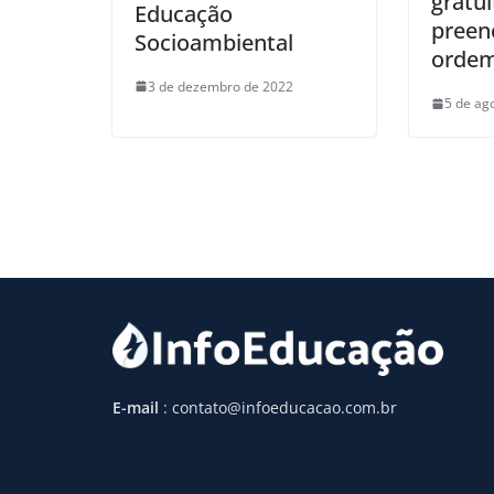
gratui
Educação
preen
Socioambiental
ordem
3 de dezembro de 2022
5 de ag
E-mail
: contato@infoeducacao.com.br