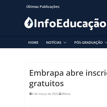
Skip
Últimas Publicações:
to
content
HOME
NOTÍCIAS
PÓS-GRADUAÇÃO
Embrapa abre inscri
gratuitos
4 de março de 2022
Milena