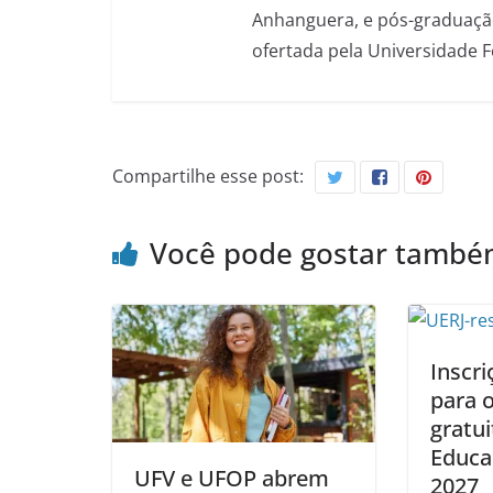
Anhanguera, e pós-graduação
ofertada pela Universidade 
Compartilhe esse post:
Você pode gostar tamb
Inscri
para 
gratu
Educa
UFV e UFOP abrem
2027