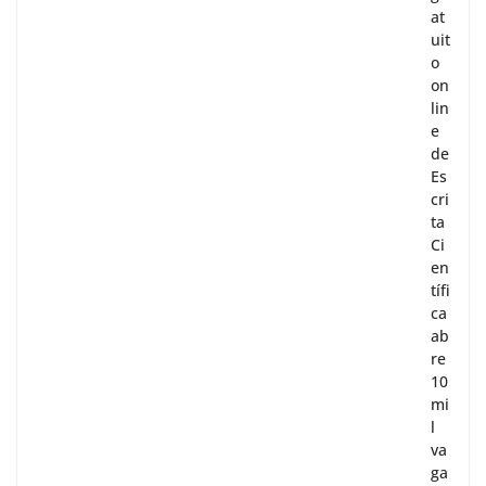
at
uit
o
on
lin
e
de
Es
cri
ta
Ci
en
tífi
ca
ab
re
10
mi
l
va
ga