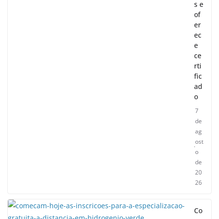
s e
of
er
ec
e
ce
rti
fic
ad
o
7
de
ag
ost
o
de
20
26
Co