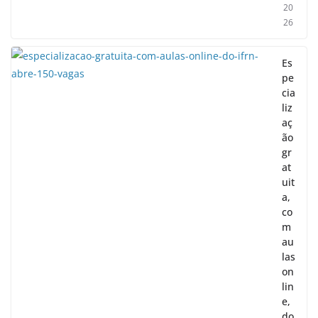
20
26
Es
pe
cia
liz
aç
ão
gr
at
uit
a,
co
m
au
las
on
lin
e,
do