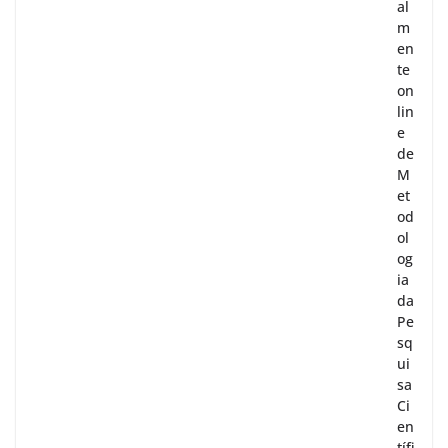
al
m
en
te
on
lin
e
de
M
et
od
ol
og
ia
da
Pe
sq
ui
sa
Ci
en
tífi