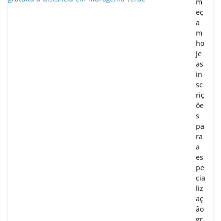
m
eç
a
m
ho
je
as
in
sc
riç
õe
s
pa
ra
a
es
pe
cia
liz
aç
ão
gr