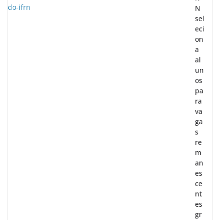
N
sel
eci
on
a
al
un
os
pa
ra
va
ga
s
re
m
an
es
ce
nt
es
gr