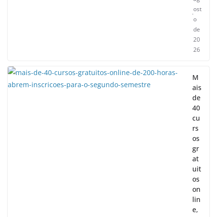
ost
o
de
20
26
M
ais
de
40
cu
rs
os
gr
at
uit
os
on
lin
e,