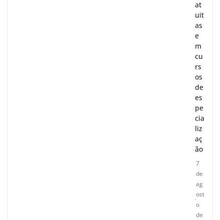
at
uit
as
e
m
cu
rs
os
de
es
pe
cia
liz
aç
ão
7
de
ag
ost
o
de