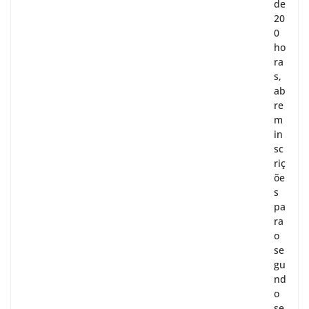
de
20
0
ho
ra
s,
ab
re
m
in
sc
riç
õe
s
pa
ra
o
se
gu
nd
o
se