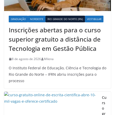
GRADUAÇÃO
NORDESTE
RIO GRANDE DO NORTE (RN)
VESTIBULAR
Inscrições abertas para o curso
superior gratuito a distância de
Tecnologia em Gestão Pública
8 de agosto de 2026
Milena
O Instituto Federal de Educação, Ciência e Tecnologia do
Rio Grande do Norte – IFRN abriu inscrições para o
processo
Cu
rs
o
gr