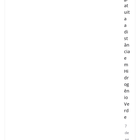
at
uit
a
a
di
st
ân
cia
e
m
Hi
dr
og
ên
io
Ve
rd
e
7
de
ag