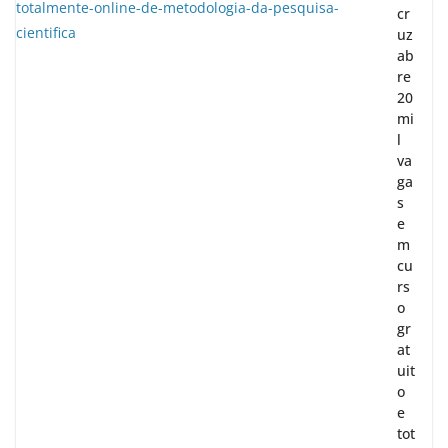
cr
uz
ab
re
20
mi
l
va
ga
s
e
m
cu
rs
o
gr
at
uit
o
e
tot