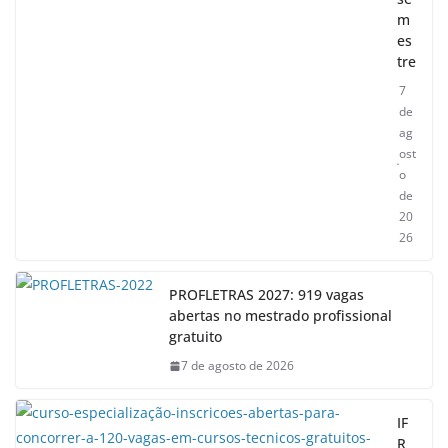
m
es
tre
7
de
ag
ost
o
de
20
26
PROFLETRAS 2027: 919 vagas
abertas no mestrado profissional
gratuito
7 de agosto de 2026
IF
R