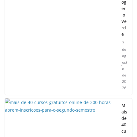
og
ên
io
Ve
rd
e
7
de
ag
ost
o
de
20
26
M
ais
de
40
cu