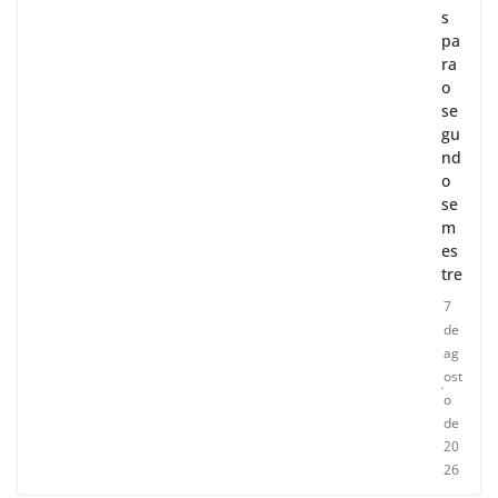
s
pa
ra
o
se
gu
nd
o
se
m
es
tre
7
de
ag
ost
o
de
20
26