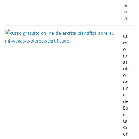
de
20
26
Cu
rs
o
gr
at
uit
o
on
lin
e
de
Es
cri
ta
Ci
en