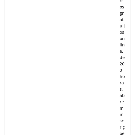
rs
os
gr
at
uit
os
on
lin
e,
de
20
0
ho
ra
s,
ab
re
m
in
sc
riç
õe