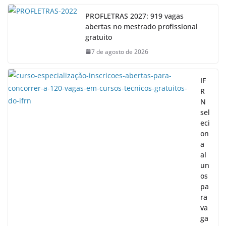
PROFLETRAS 2027: 919 vagas
abertas no mestrado profissional
gratuito
7 de agosto de 2026
IF
R
N
sel
eci
on
a
al
un
os
pa
ra
va
ga