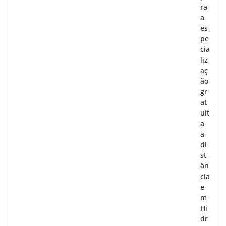
ra
a
es
pe
cia
liz
aç
ão
gr
at
uit
a
a
di
st
ân
cia
e
m
Hi
dr