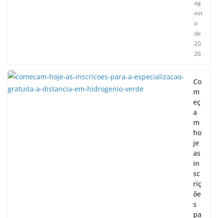
ag
ost
o
de
20
26
Co
m
eç
a
m
ho
je
as
in
sc
riç
õe
s
pa