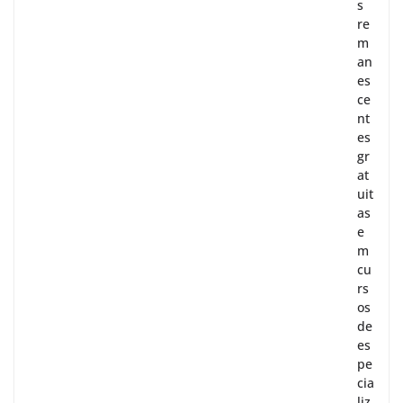
s
re
m
an
es
ce
nt
es
gr
at
uit
as
e
m
cu
rs
os
de
es
pe
cia
liz