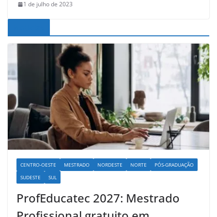
1 de julho de 2023
Noticias
CENTRO-OESTE
MESTRADO
NORDESTE
NORTE
PÓS-GRADUAÇÃO
SUDESTE
SUL
ProfEducatec 2027: Mestrado
Profissional gratuito em