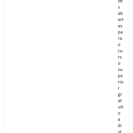
õe
s
ab
ert
as
pa
ra
o
cu
rs
o
su
pe
rio
r
gr
at
uit
o
a
di
st