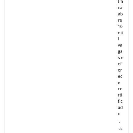
tífi
ca
ab
re
10
mi
l
va
ga
s e
of
er
ec
e
ce
rti
fic
ad
o
7
de