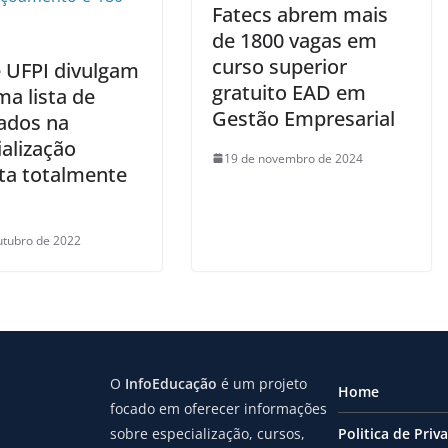
Fatecs abrem mais
de 1800 vagas em
curso superior
 UFPI divulgam
gratuito EAD em
ma lista de
Gestão Empresarial
ados na
alização
19 de novembro de 2024
ita totalmente
utubro de 2022
O
InfoEducação
é um projeto
Home
focado em oferecer informações
sobre especialização, cursos,
Politica de Priv