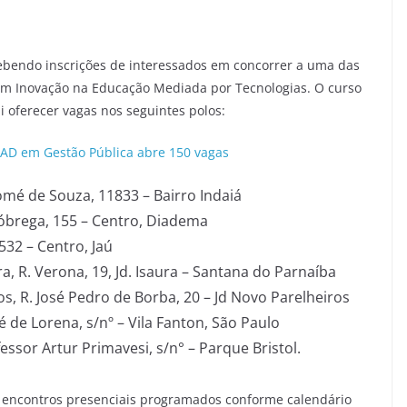
ebendo inscrições de interessados em concorrer a uma das
a em Inovação na Educação Mediada por Tecnologias. O curso
i oferecer vagas nos seguintes polos:
 EAD em Gestão Pública abre 150 vagas
homé de Souza, 11833 – Bairro Indaiá
óbrega, 155 – Centro, Diadema
532 – Centro, Jaú
a, R. Verona, 19, Jd. Isaura – Santana do Parnaíba
s, R. José Pedro de Borba, 20 – Jd Novo Parelheiros
é de Lorena, s/nº – Vila Fanton, São Paulo
essor Artur Primavesi, s/n° – Parque Bristol.
s encontros presenciais programados conforme calendário