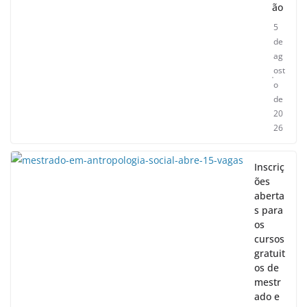
ão
5
de
ag
ost
o
de
20
26
Inscriç
ões
aberta
s para
os
cursos
gratuit
os de
mestr
ado e