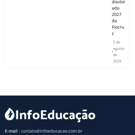
doutor
ado
2027
da
Fiocru
z
5 de
agosto
de
2026
E-mail
: contato@infoeducacao.com.br