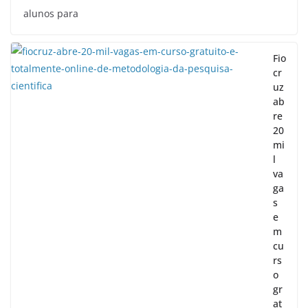
alunos para
Fio
cr
uz
ab
re
20
mi
l
va
ga
s
e
m
cu
rs
o
gr
at