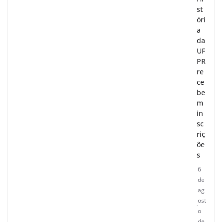
st
óri
a
da
UF
PR
re
ce
be
m
in
sc
riç
õe
s
6
de
ag
ost
o
de