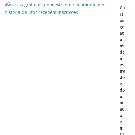
Cu
rs
os
gr
at
uit
os
de
m
es
tra
do
e
do
ut
or
ad
o
e
m
Hi