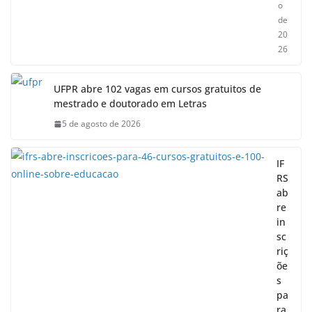
o
de
20
26
UFPR abre 102 vagas em cursos gratuitos de
mestrado e doutorado em Letras
5 de agosto de 2026
IF
RS
ab
re
in
sc
riç
õe
s
pa
ra