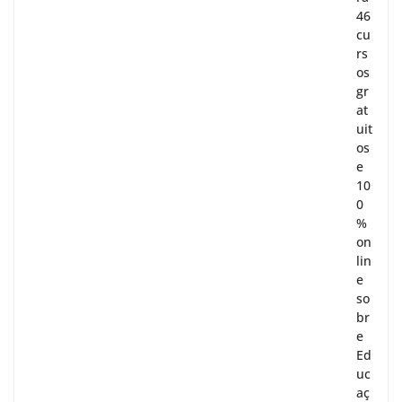
46
cu
rs
os
gr
at
uit
os
e
10
0
%
on
lin
e
so
br
e
Ed
uc
aç