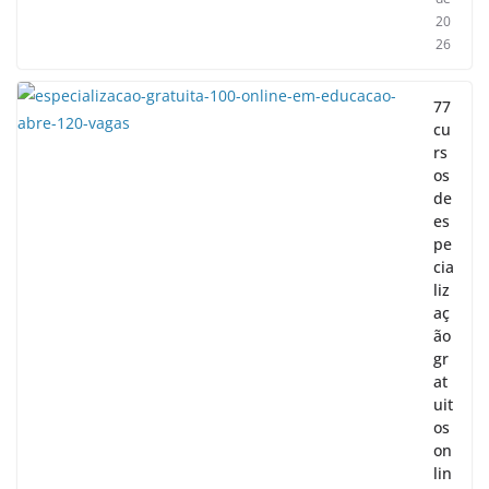
20
26
77
cu
rs
os
de
es
pe
cia
liz
aç
ão
gr
at
uit
os
on
lin