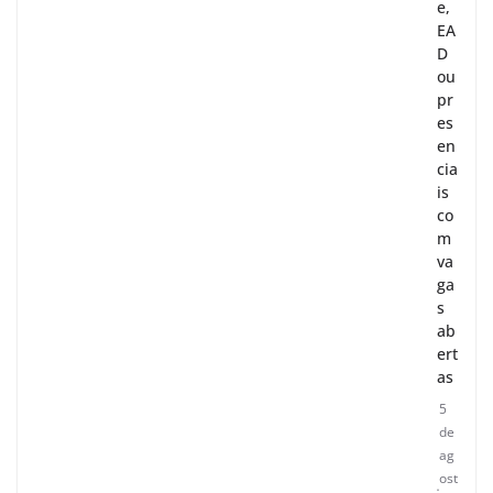
e,
EA
D
ou
pr
es
en
cia
is
co
m
va
ga
s
ab
ert
as
5
de
ag
ost