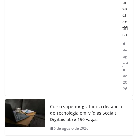
ui
sa
Ci
en
tífi
ca
6
de
ag
ost
o
de
20
26
Curso superior gratuito a distância
de Tecnologia em Mídias Sociais
Digitais abre 150 vagas
6 de agosto de 2026