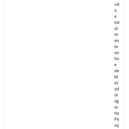
uit
o
e
tot
al
m
en
te
on
lin
e
de
M
et
od
ol
og
ia
da
Pe
sq