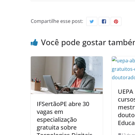
Compartilhe esse post:
Você pode gostar tamb
UEPA 
cursos
IFSertãoPE abre 30
mestr
vagas em
douto
especialização
Educa
gratuita sobre
12 de m