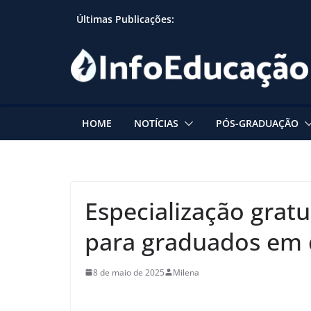
Skip
Últimas Publicações:
to
content
HOME
NOTÍCIAS
PÓS-GRADUAÇÃO
Especialização gratu
para graduados em 
8 de maio de 2025
Milena