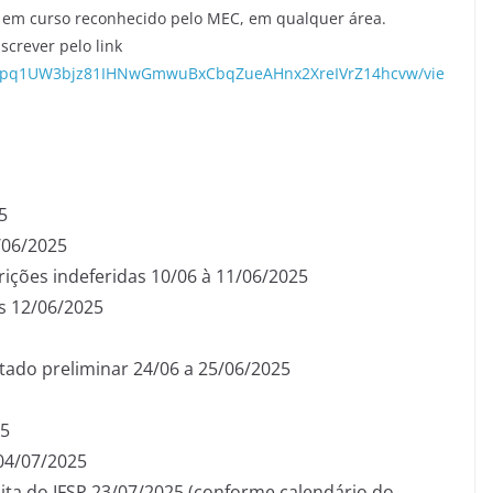
, em curso reconhecido pelo MEC, em qualquer área.
crever pelo link
SfTWpq1UW3bjz81IHNwGmwuBxCbqZueAHnx2XreIVrZ14hcvw/vie
5
/06/2025
ições indeferidas 10/06 à 11/06/2025
s 12/06/2025
tado preliminar 24/06 a 25/06/2025
25
04/07/2025
tuita do IFSP 23/07/2025 (conforme calendário do