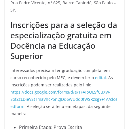
Rua Pedro Vicente, n° 625, Bairro Canindé, São Paulo –
SP.
Inscrições para a seleção da
especialização gratuita em
Docência na Educação
Superior
Interessados precisam ter graduação completa, em
curso reconhecido pelo MEC, e devem ler o
edital
. As
inscrições podem ser realizadas pelo link:
https://docs.google.com/forms/d/e/1FAIpQLSfCuXW-
8ofZzLDieVStTmaVhcP5n2JDq6WUdd0fWSRzsg9F1A/clos
edform
. A seleção será feita em etapas, da seguinte
maneira:
Primeira Etapa: Prova Escrita