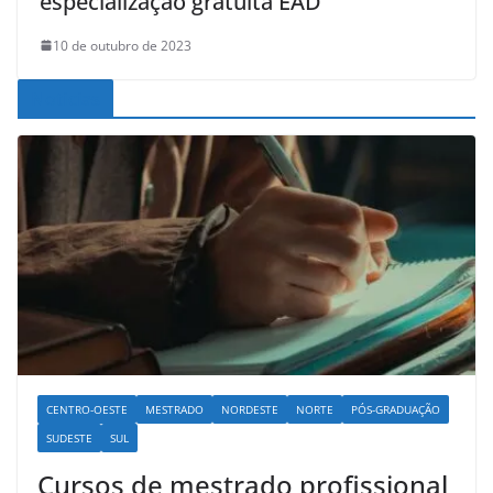
especialização gratuita EAD
10 de outubro de 2023
Noticias
CENTRO-OESTE
MESTRADO
NORDESTE
NORTE
PÓS-GRADUAÇÃO
SUDESTE
SUL
Cursos de mestrado profissional