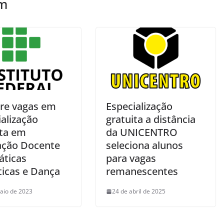
ém
bre vagas em
Especialização
alização
gratuita a distância
ita em
da UNICENTRO
ção Docente
seleciona alunos
áticas
para vagas
icas e Dança
remanescentes
aio de 2023
24 de abril de 2025