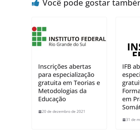
Você pode gostar tamb
Inscrições abertas
IFB a
para especialização
especi
gratuita em Teorias e
gratu
Metodologias da
Forma
Educação
em Pr
Somát
20 de dezembro de 2021
31 de m