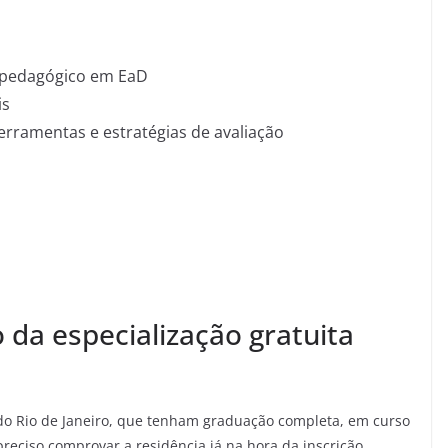
 pedagógico em EaD
is
erramentas e estratégias de avaliação
o da especialização gratuita
do Rio de Janeiro, que tenham graduação completa, em curso
eciso comprovar a residência já na hora da inscrição.