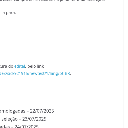
cia para:
itura do
edital
, pelo link
ndex/sid/921915/newtest/Y/lang/pt-BR
.
homologadas – 22/07/2025
 seleção – 23/07/2025
gadas – 24/07/2025