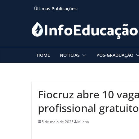
Skip
Últimas Publicações:
to
content
HOME
NOTÍCIAS
PÓS-GRADUAÇÃO
Fiocruz abre 10 va
profissional gratuito
5 de maio de 2025
Milena