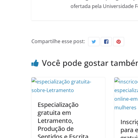
ofertada pela Universidade 
Compartilhe esse post:
Você pode gostar tamb
Especialização
gratuita em
Letramento,
Inscri
Produção de
para e
Sentidos e Escrita
gratu