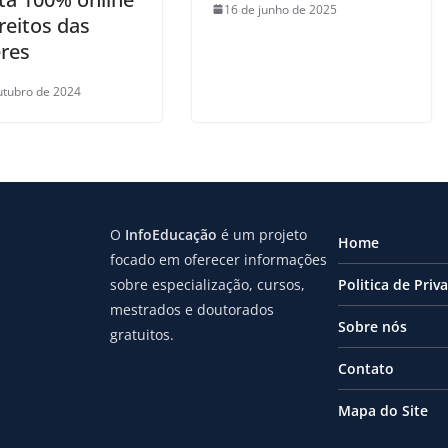
16 de junho de 2025
reitos das
res
utubro de 2024
O
InfoEducação
é um projeto
Home
focado em oferecer informações
sobre especialização, cursos,
Politica de Priv
mestrados e doutorados
Sobre nós
gratuitos.
Contato
Mapa do Site