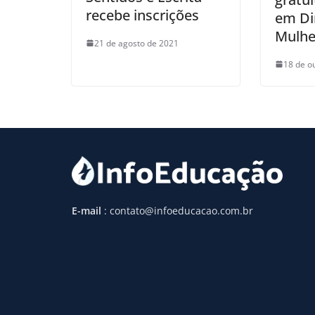
recebe inscrições
em Di
Mulhe
21 de agosto de 2021
18 de o
E-mail
: contato@infoeducacao.com.br