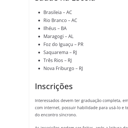
Brasileia – AC
Rio Branco – AC
Ilhéus – BA
Maragogi – AL
Foz do Iguaçu – PR
Saquarema – RJ
Três Rios – RJ
Nova Friburgo – RJ
Inscrições
Interessados devem ter graduação completa, em
com internet, possuir habilidade para usá-lo e t
do encontro síncrono.
As inscrições podem ser feitas, após a leitura d