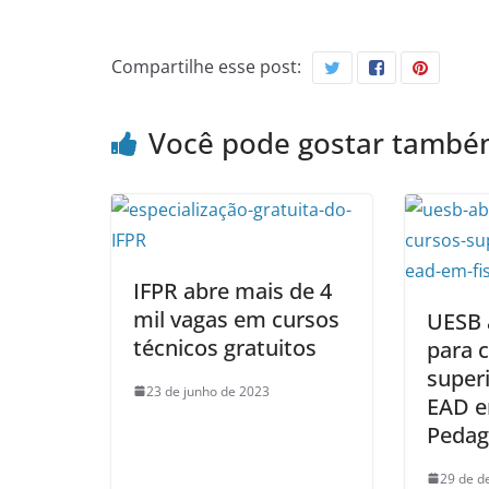
Compartilhe esse post:
Você pode gostar tamb
IFPR abre mais de 4
mil vagas em cursos
UESB 
técnicos gratuitos
para 
superi
23 de junho de 2023
EAD e
Pedag
29 de d