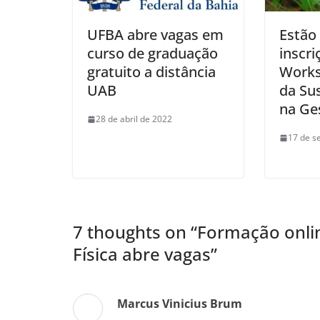
UFBA abre vagas em
Estão
curso de graduação
inscri
gratuito a distância
Works
UAB
da Su
na Ges
28 de abril de 2022
17 de s
7 thoughts on “
Formação onli
Física abre vagas
”
Marcus Vinicius Brum