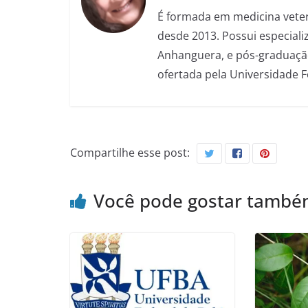
É formada em medicina veter
desde 2013. Possui especializ
Anhanguera, e pós-graduação
ofertada pela Universidade 
Compartilhe esse post:
Você pode gostar tamb