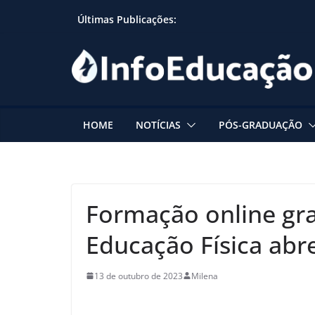
Skip
Últimas Publicações:
to
content
HOME
NOTÍCIAS
PÓS-GRADUAÇÃO
Formação online gr
Educação Física abr
13 de outubro de 2023
Milena