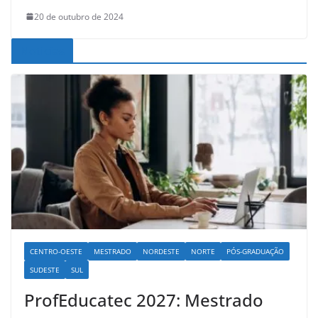
20 de outubro de 2024
Noticias
CENTRO-OESTE
MESTRADO
NORDESTE
NORTE
PÓS-GRADUAÇÃO
SUDESTE
SUL
ProfEducatec 2027: Mestrado