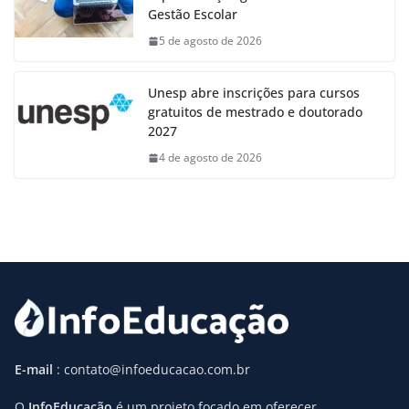
Gestão Escolar
5 de agosto de 2026
Unesp abre inscrições para cursos
gratuitos de mestrado e doutorado
2027
4 de agosto de 2026
E-mail
: contato@infoeducacao.com.br
O
InfoEducação
é um projeto focado em oferecer