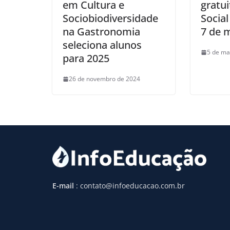
em Cultura e
gratu
Sociobiodiversidade
Socia
na Gastronomia
7 de 
seleciona alunos
5 de ma
para 2025
26 de novembro de 2024
E-mail
: contato@infoeducacao.com.br