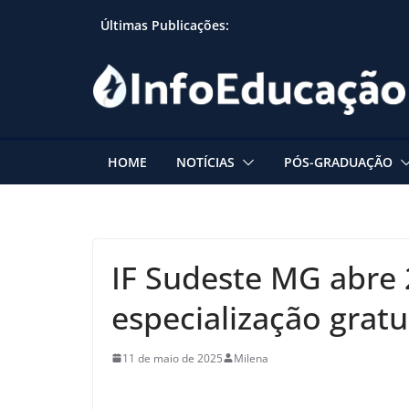
Skip
Últimas Publicações:
to
content
HOME
NOTÍCIAS
PÓS-GRADUAÇÃO
IF Sudeste MG abre 
especialização grat
11 de maio de 2025
Milena