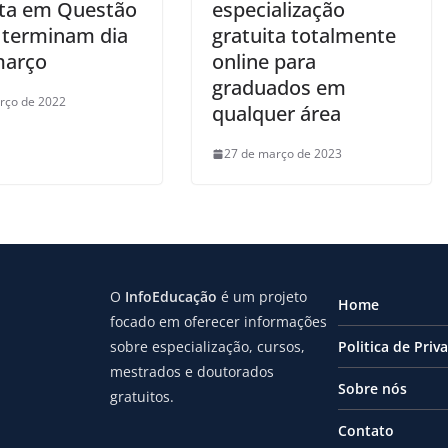
ita em Questão
especialização
l terminam dia
gratuita totalmente
março
online para
graduados em
rço de 2022
qualquer área
27 de março de 2023
O
InfoEducação
é um projeto
Home
focado em oferecer informações
sobre especialização, cursos,
Politica de Priv
mestrados e doutorados
Sobre nós
gratuitos.
Contato