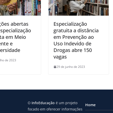
ções abertas
Especialização
specialização
gratuita a distância
ita em Meio
em Prevenção ao
nte e
Uso Indevido de
versidade
Drogas abre 150
vagas
ulho de 2023
29 de junho de 2023
O
InfoEducação
é um projeto
Home
focado em oferecer informações