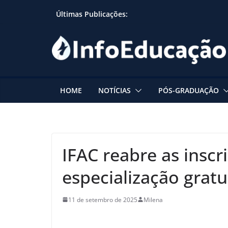
Skip
Últimas Publicações:
to
content
HOME
NOTÍCIAS
PÓS-GRADUAÇÃO
IFAC reabre as inscr
especialização gratu
11 de setembro de 2025
Milena