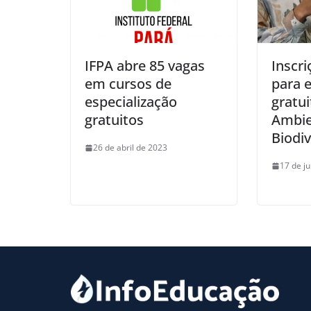
IFPA abre 85 vagas
Inscri
em cursos de
para e
especialização
gratu
gratuitos
Ambie
Biodi
26 de abril de 2023
17 de j