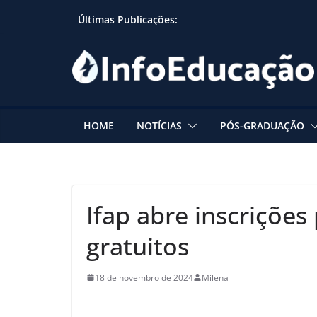
Skip
Últimas Publicações:
to
content
HOME
NOTÍCIAS
PÓS-GRADUAÇÃO
Ifap abre inscrições
gratuitos
18 de novembro de 2024
Milena