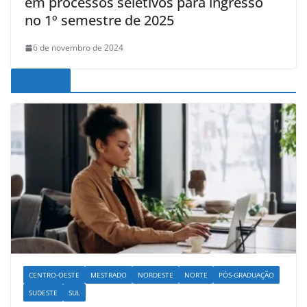
em processos seletivos para ingresso
no 1º semestre de 2025
6 de novembro de 2024
Noticias
CENTRO-OESTE
MESTRADO
NORDESTE
NORTE
PÓS-GRADUAÇÃO
SUDESTE
SUL