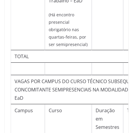
Trabalho – EaD
(Há encontro
presencial
obrigatório nas
quartas-feiras, por
ser semipresencial)
TOTAL
VAGAS POR CAMPUS DO CURSO TÉCNICO SUBSEQUE
CONCOMITANTE SEMIPRESENCIAIS NA MODALIDADE A
EaD
Campus
Curso
Duração
Tu
em
Semestres