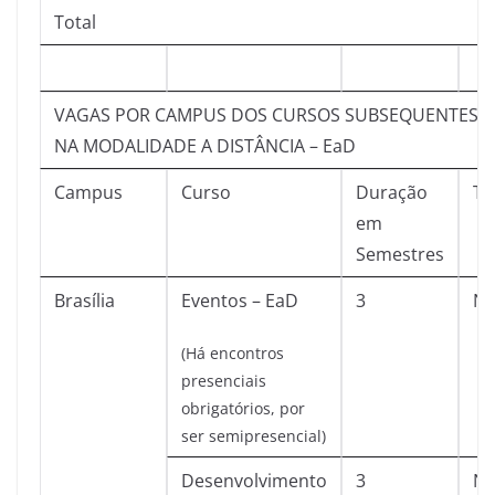
Total
VAGAS POR CAMPUS DOS CURSOS SUBSEQUENTES S
NA MODALIDADE A DISTÂNCIA – EaD
Campus
Curso
Duração
Tu
em
Semestres
Brasília
Eventos – EaD
3
No
(Há encontros
presenciais
obrigatórios, por
ser semipresencial)
Desenvolvimento
3
No