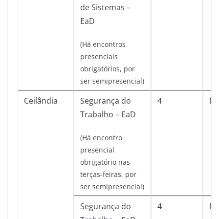
de Sistemas –
EaD
(Há encontros
presenciais
obrigatórios, por
ser semipresencial)
Ceilândia
Segurança do
4
No
Trabalho – EaD
(Há encontro
presencial
obrigatório nas
terças-feiras, por
ser semipresencial)
Segurança do
4
No