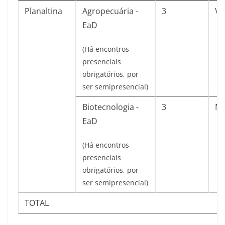
Planaltina
Agropecuária -
3
Ve
EaD
(Há encontros
presenciais
obrigatórios, por
ser semipresencial)
Biotecnologia -
3
Ma
EaD
(Há encontros
presenciais
obrigatórios, por
ser semipresencial)
TOTAL