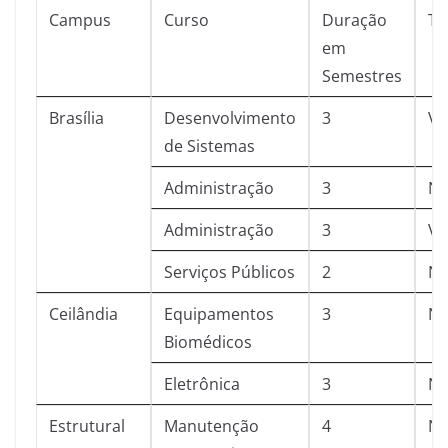
Campus
Curso
Duração
Tu
em
Semestres
Brasília
Desenvolvimento
3
Ve
de Sistemas
Administração
3
No
Administração
3
Ve
Serviços Públicos
2
No
Ceilândia
Equipamentos
3
No
Biomédicos
Eletrônica
3
No
Estrutural
Manutenção
4
No