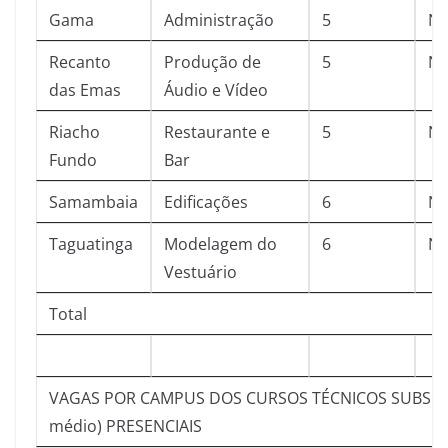
Gama
Administração
5
No
Recanto
Produção de
5
No
das Emas
Áudio e Vídeo
Riacho
Restaurante e
5
No
Fundo
Bar
Samambaia
Edificações
6
No
Taguatinga
Modelagem do
6
No
Vestuário
Total
VAGAS POR CAMPUS DOS CURSOS TÉCNICOS SUBSEQ
médio) PRESENCIAIS