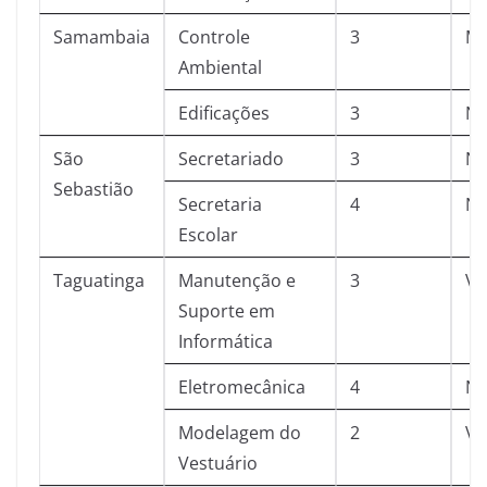
Samambaia
Controle
3
Ma
Ambiental
Edificações
3
No
São
Secretariado
3
No
Sebastião
Secretaria
4
No
Escolar
Taguatinga
Manutenção e
3
Ve
Suporte em
Informática
Eletromecânica
4
No
Modelagem do
2
Ve
Vestuário