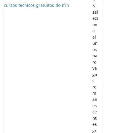
N
sel
eci
on
a
al
un
os
pa
ra
va
ga
s
re
m
an
es
ce
nt
es
gr