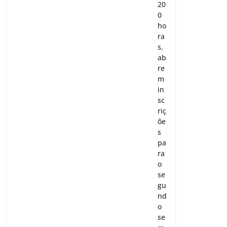
20
0
ho
ra
s,
ab
re
m
in
sc
riç
õe
s
pa
ra
o
se
gu
nd
o
se