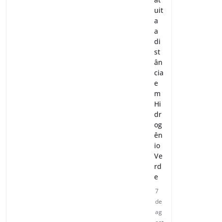
uit
a
a
di
st
ân
cia
e
m
Hi
dr
og
ên
io
Ve
rd
e
7
de
ag