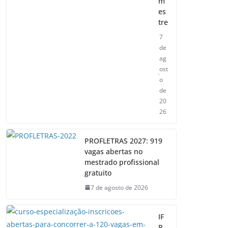
m
es
tre
7
de
ag
ost
o
de
20
26
PROFLETRAS 2027: 919
vagas abertas no
mestrado profissional
gratuito
7 de agosto de 2026
IF
R