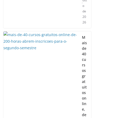
ost
o
de
20
26
M
ais
de
40
cu
rs
os
gr
at
uit
os
on
lin
e,
de