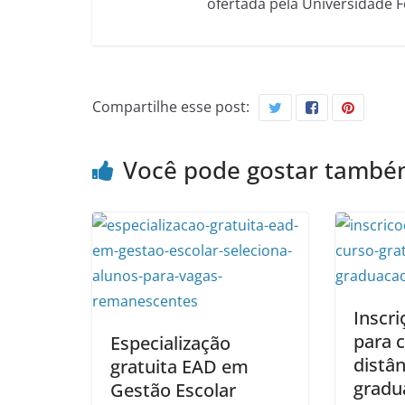
ofertada pela Universidade 
Compartilhe esse post:
Você pode gostar tamb
Inscri
para c
Especialização
distân
gratuita EAD em
gradu
Gestão Escolar