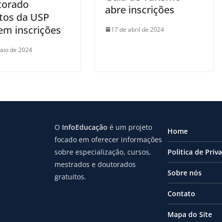
torado
abre inscrições
itos da USP
em inscrições
17 de abril de 2024
aio de 2024
O
InfoEducação
é um projeto
Home
focado em oferecer informações
sobre especialização, cursos,
Politica de Priv
mestrados e doutorados
Sobre nós
gratuitos.
Contato
Mapa do Site