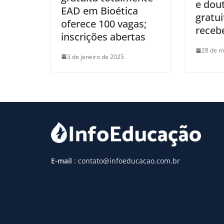
e dou
EAD em Bioética
gratu
oferece 100 vagas;
receb
inscrições abertas
28 de m
3 de janeiro de 2025
E-mail
: contato@infoeducacao.com.br