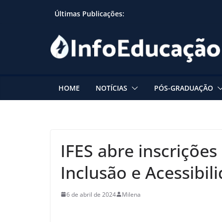
Skip
Últimas Publicações:
to
content
HOME
NOTÍCIAS
PÓS-GRADUAÇÃO
IFES abre inscrições
Inclusão e Acessibil
6 de abril de 2024
Milena