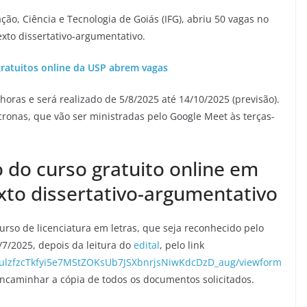
ão, Ciência e Tecnologia de Goiás (IFG), abriu 50 vagas no
exto dissertativo-argumentativo.
ratuitos online da USP abrem vagas
horas e será realizado de 5/8/2025 até 14/10/2025 (previsão).
cronas, que vão ser ministradas pelo Google Meet às terças-
o do curso gratuito online em
xto dissertativo-argumentativo
urso de licenciatura em letras, que seja reconhecido pelo
/7/2025, depois da leitura do
edital
, pelo link
D0ulzfzcTkfyi5e7MStZOKsUb7JSXbnrjsNiwKdcDzD_aug/viewform
encaminhar a cópia de todos os documentos solicitados.