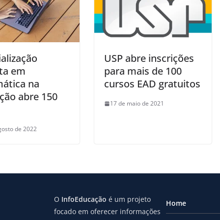
alização
USP abre inscrições
ita em
para mais de 100
mática na
cursos EAD gratuitos
ção abre 150
17 de maio de 2021
gosto de 2022
O
InfoEducação
é um projeto
Home
focado em oferecer informações