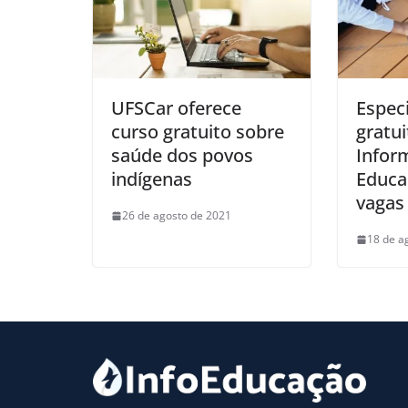
UFSCar oferece
Especi
curso gratuito sobre
gratu
saúde dos povos
Infor
indígenas
Educa
vagas
26 de agosto de 2021
18 de a