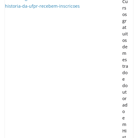
Cu
rs
os
gr
at
uit
os
de
m
es
tra
do
e
do
ut
or
ad
o
e
m
Hi
st