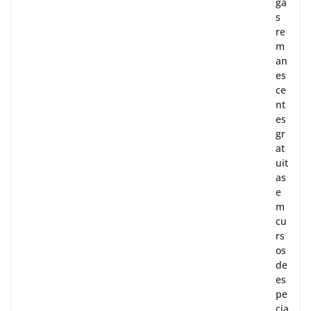
ga
s
re
m
an
es
ce
nt
es
gr
at
uit
as
e
m
cu
rs
os
de
es
pe
cia