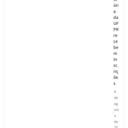
óri
a
da
UF
PR
re
ce
be
m
in
sc
riç
õe
s
6
de
ag
ost
o
de
20