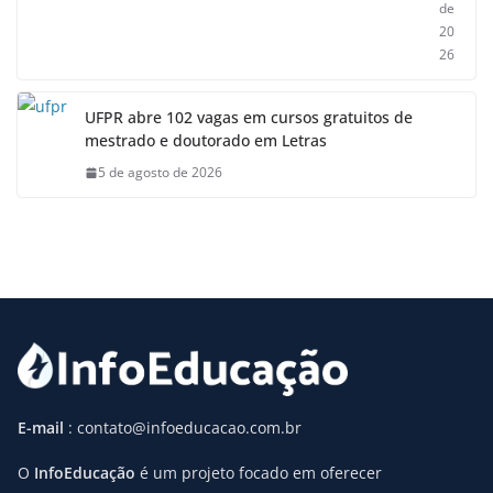
de
20
26
UFPR abre 102 vagas em cursos gratuitos de
mestrado e doutorado em Letras
5 de agosto de 2026
E-mail
: contato@infoeducacao.com.br
O
InfoEducação
é um projeto focado em oferecer