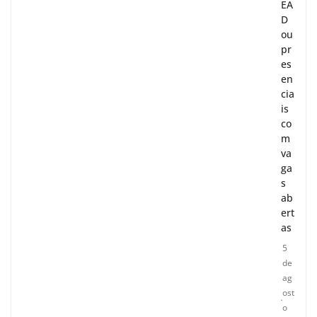
EA
D
ou
pr
es
en
cia
is
co
m
va
ga
s
ab
ert
as
5
de
ag
ost
o