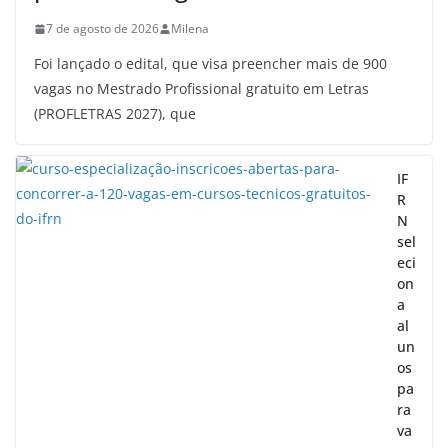
7 de agosto de 2026
Milena
Foi lançado o edital, que visa preencher mais de 900
vagas no Mestrado Profissional gratuito em Letras
(PROFLETRAS 2027), que
IF
R
N
sel
eci
on
a
al
un
os
pa
ra
va