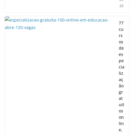
26
77
cu
rs
os
de
es
pe
cia
liz
aç
ão
gr
at
uit
os
on
lin
e,