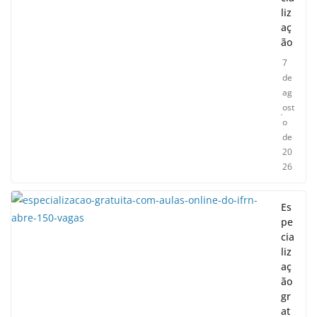
liz
aç
ão
7
de
ag
ost
o
de
20
26
Es
pe
cia
liz
aç
ão
gr
at