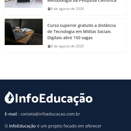
Metodologia da Pesquisa Científica
6 de agosto de 2026
Curso superior gratuito a distância
de Tecnologia em Mídias Sociais
Digitais abre 150 vagas
6 de agosto de 2026
E-mail
: contato@infoeducacao.com.br
O
InfoEducação
é um projeto focado em oferecer