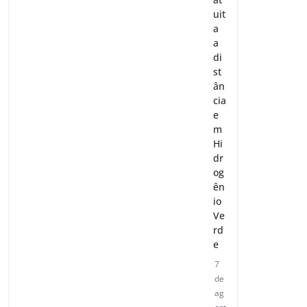
uit
a
a
di
st
ân
cia
e
m
Hi
dr
og
ên
io
Ve
rd
e
7
de
ag