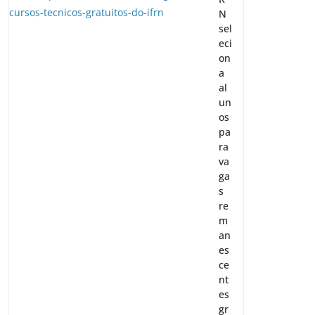
N
sel
eci
on
a
al
un
os
pa
ra
va
ga
s
re
m
an
es
ce
nt
es
gr