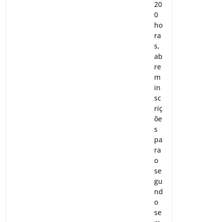
20
0
ho
ra
s,
ab
re
m
in
sc
riç
õe
s
pa
ra
o
se
gu
nd
o
se