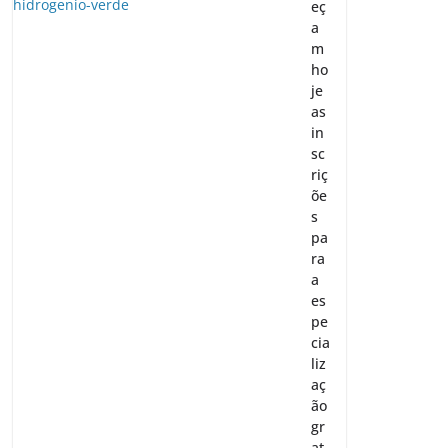
eç
a
m
ho
je
as
in
sc
riç
õe
s
pa
ra
a
es
pe
cia
liz
aç
ão
gr
at