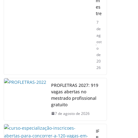
m
es
tre
7
de
ag
ost
o
de
20
26
PROFLETRAS 2027: 919
vagas abertas no
mestrado profissional
gratuito
7 de agosto de 2026
IF
R