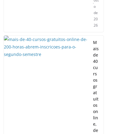
ost
o
de
20
26
M
ais
de
40
cu
rs
os
gr
at
uit
os
on
lin
e,
de