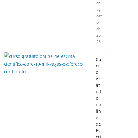
de
ag
ost
o
de
20
26
Cu
rs
o
gr
at
uit
o
on
lin
e
de
Es
cri