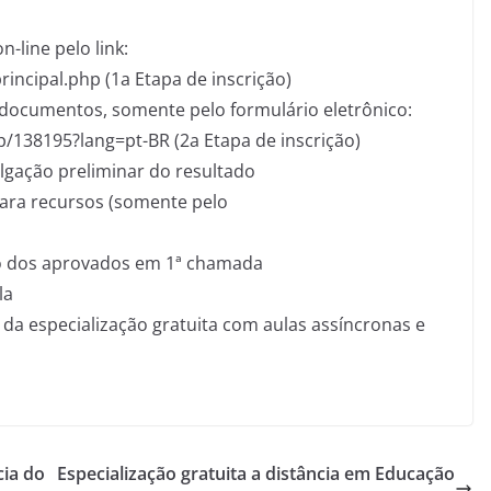
-line pelo link:
rincipal.php (1a Etapa de inscrição)
 documentos, somente pelo formulário eletrônico:
hp/138195?lang=pt-BR (2a Etapa de inscrição)
lgação preliminar do resultado
para recursos (somente pelo
ão dos aprovados em 1ª chamada
la
s da especialização gratuita com aulas assíncronas e
cia do
Especialização gratuita a distância em Educação