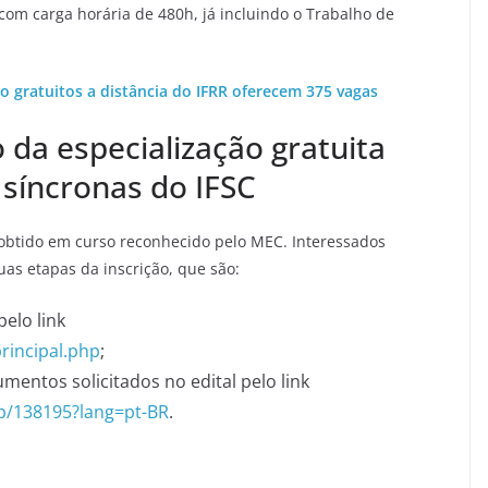
 com carga horária de 480h, já incluindo o Trabalho de
o gratuitos a distância do IFRR oferecem 375 vagas
o da especialização gratuita
 síncronas do IFSC
obtido em curso reconhecido pelo MEC. Interessados
as etapas da inscrição, que são:
elo link
principal.php
;
entos solicitados no edital pelo link
hp/138195?lang=pt-BR
.