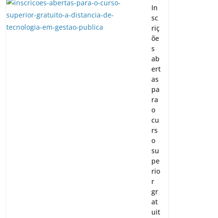
In
sc
riç
õe
s
ab
ert
as
pa
ra
o
cu
rs
o
su
pe
rio
r
gr
at
uit