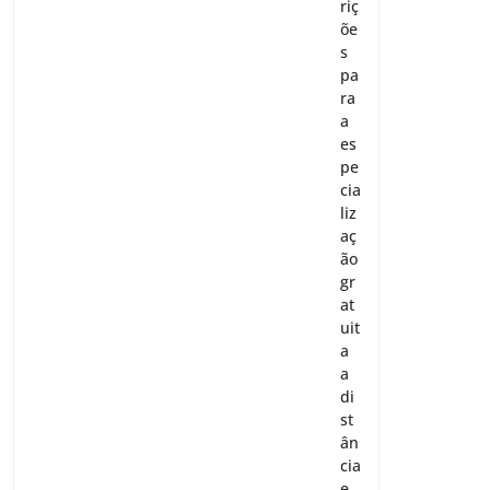
riç
õe
s
pa
ra
a
es
pe
cia
liz
aç
ão
gr
at
uit
a
a
di
st
ân
cia
e