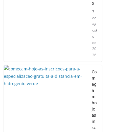
o
7
de
ag
ost
o
de
20
26
Co
m
eç
a
m
ho
je
as
in
sc