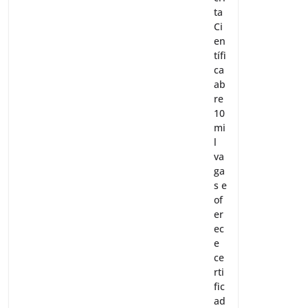
ta
Ci
en
tífi
ca
ab
re
10
mi
l
va
ga
s e
of
er
ec
e
ce
rti
fic
ad