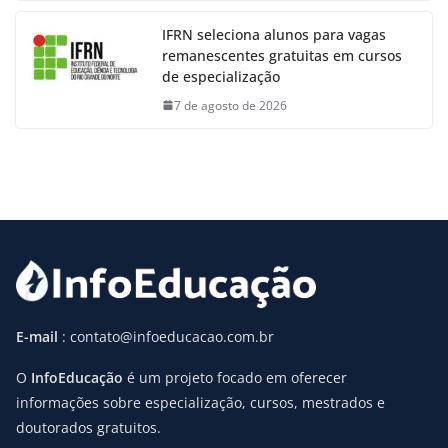
IFRN seleciona alunos para vagas
remanescentes gratuitas em cursos
de especialização
7 de agosto de 2026
E-mail
: contato@infoeducacao.com.br
O
InfoEducação
é um projeto focado em oferecer
informações sobre especialização, cursos, mestrados e
doutorados gratuitos.