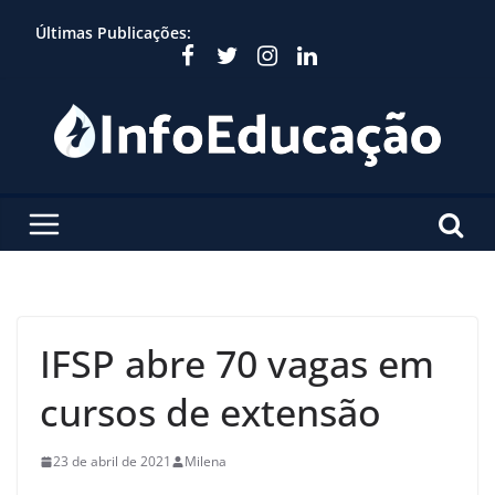
Skip
Últimas Publicações:
to
content
IFSP abre 70 vagas em
cursos de extensão
23 de abril de 2021
Milena