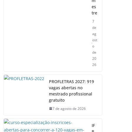
m
es
tre
7
de
ag
ost
o
de
20
26
PROFLETRAS 2027: 919
vagas abertas no
mestrado profissional
gratuito
7 de agosto de 2026
IF
R