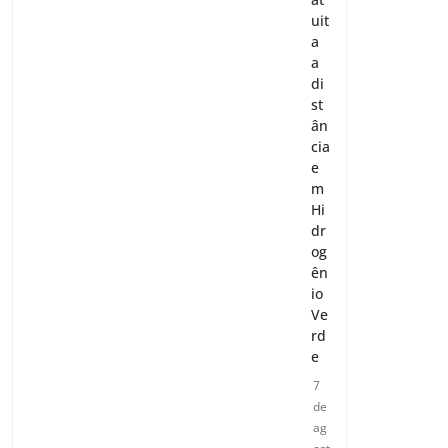
uit
a
a
di
st
ân
cia
e
m
Hi
dr
og
ên
io
Ve
rd
e
7
de
ag