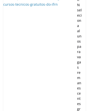
N
sel
eci
on
a
al
un
os
pa
ra
va
ga
s
re
m
an
es
ce
nt
es
gr