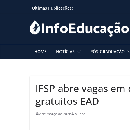
Skip
Últimas Publicações:
to
content
HOME
NOTÍCIAS
PÓS-GRADUAÇÃO
IFSP abre vagas em 
gratuitos EAD
2 de março de 2026
Milena