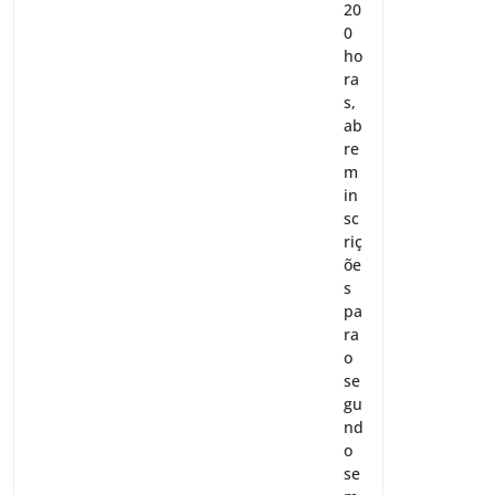
20
0
ho
ra
s,
ab
re
m
in
sc
riç
õe
s
pa
ra
o
se
gu
nd
o
se