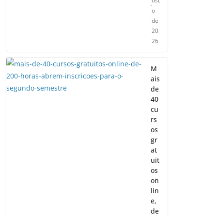
ost
o
de
20
26
M
ais
de
40
cu
rs
os
gr
at
uit
os
on
lin
e,
de