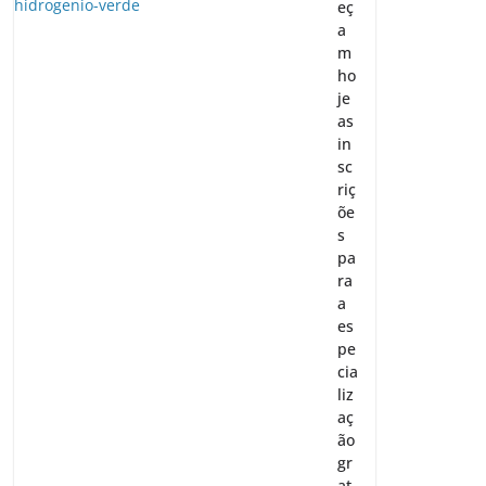
eç
a
m
ho
je
as
in
sc
riç
õe
s
pa
ra
a
es
pe
cia
liz
aç
ão
gr
at