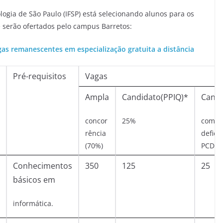
logia de São Paulo (IFSP) está selecionando alunos para os
e serão ofertados pelo campus Barretos:
gas remanescentes em especialização gratuita a distância
Pré-requisitos
Vagas
Ampla
Candidato(PPIQ)*
Candi
concor
25%
com
rência
defici
(70%)
PCD) 
Conhecimentos
350
125
25
básicos em
informática.