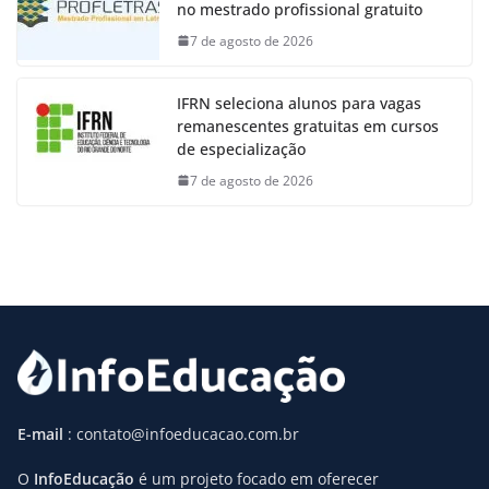
no mestrado profissional gratuito
7 de agosto de 2026
IFRN seleciona alunos para vagas
remanescentes gratuitas em cursos
de especialização
7 de agosto de 2026
E-mail
: contato@infoeducacao.com.br
O
InfoEducação
é um projeto focado em oferecer