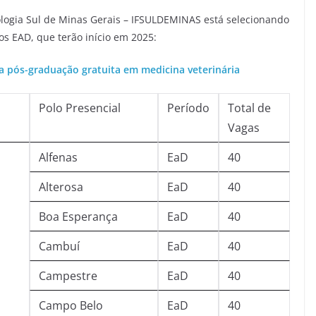
nologia Sul de Minas Gerais – IFSULDEMINAS está selecionando
os EAD, que terão início em 2025:
ra pós-graduação gratuita em medicina veterinária
Polo Presencial
Período
Total de
Vagas
Alfenas
EaD
40
Alterosa
EaD
40
Boa Esperança
EaD
40
Cambuí
EaD
40
Campestre
EaD
40
Campo Belo
EaD
40