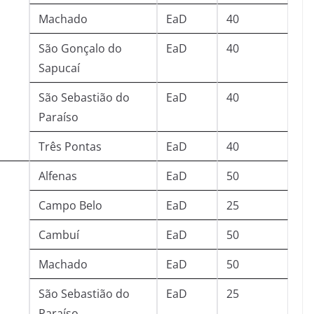
Machado
EaD
40
São Gonçalo do
EaD
40
Sapucaí
São Sebastião do
EaD
40
Paraíso
Três Pontas
EaD
40
Alfenas
EaD
50
Campo Belo
EaD
25
Cambuí
EaD
50
Machado
EaD
50
São Sebastião do
EaD
25
Paraíso