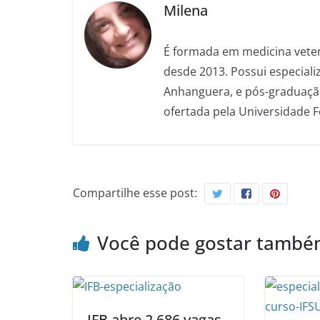
Milena
É formada em medicina veter
desde 2013. Possui especializ
Anhanguera, e pós-graduação
ofertada pela Universidade 
Compartilhe esse post:
Você pode gostar tamb
IFB abre 2.686 vagas