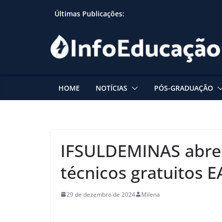
Skip
Últimas Publicações:
to
content
HOME
NOTÍCIAS
PÓS-GRADUAÇÃO
IFSULDEMINAS abre 
técnicos gratuitos 
29 de dezembro de 2024
Milena