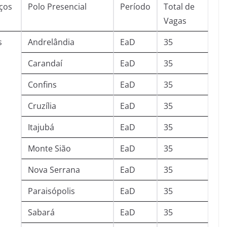
ços
Polo Presencial
Período
Total de
Vagas
s
Andrelândia
EaD
35
Carandaí
EaD
35
Confins
EaD
35
Cruzília
EaD
35
Itajubá
EaD
35
Monte Sião
EaD
35
Nova Serrana
EaD
35
Paraisópolis
EaD
35
Sabará
EaD
35