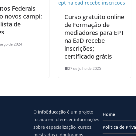
utos Federais
ão novos campi:
Curso gratuito online
 lista de
de Formação de
es
mediadores para EPT
na EaD recebe
arço de 2024
inscrições;
certificado grátis
27 de julho de 2025
O
InfoEducação
é um projeto
Home
focado em oferecer informações
sobre especialização, cursos,
Politica de Priv
mestrados e doutorados