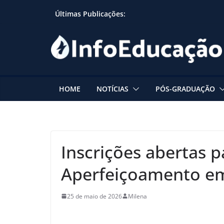
Skip
Últimas Publicações:
to
content
HOME
NOTÍCIAS
PÓS-GRADUAÇÃO
Inscrições abertas p
Aperfeiçoamento em 
25 de maio de 2026
Milena