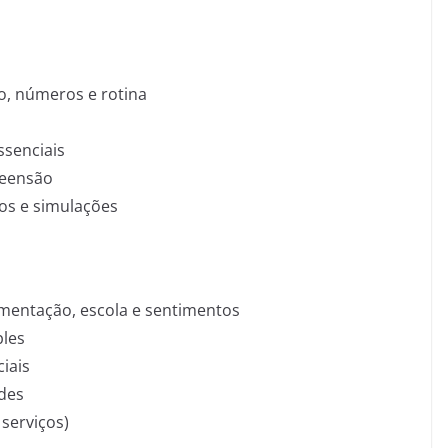
ão, números e rotina
ssenciais
reensão
gos e simulações
limentação, escola e sentimentos
ples
ciais
ades
 serviços)