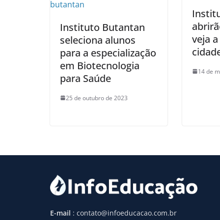
Instit
abrir
Instituto Butantan
veja a
seleciona alunos
cidad
para a especialização
em Biotecnologia
14 de m
para Saúde
25 de outubro de 2023
E-mail
: contato@infoeducacao.com.br