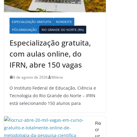
ESPECIALIZAÇÃO GRATUITA
NORDESTE
PÓS-GRADUAÇÃO
RIO GRANDE DO NORTE (RN)
Especialização gratuita,
com aulas online, do
IFRN, abre 150 vagas
6 de agosto de 2026
Milena
O Instituto Federal de Educação, Ciência e
Tecnologia do Rio Grande do Norte – IFRN
está selecionando 150 alunos para
Fio
cr
uz