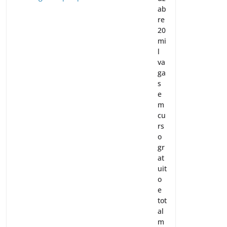
ab
re
20
mi
l
va
ga
s
e
m
cu
rs
o
gr
at
uit
o
e
tot
al
m