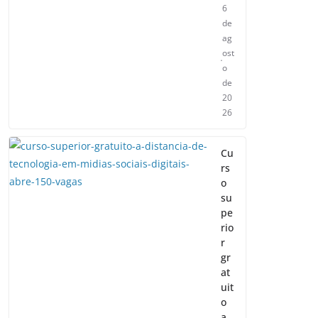
6
de
ag
ost
o
de
20
26
Cu
rs
o
su
pe
rio
r
gr
at
uit
o
a