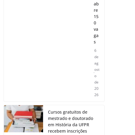
ab
re
15
0
va
ga
s
6
de
ag
ost
o
de
20
26
Cursos gratuitos de
mestrado e doutorado
em História da UFPR
recebem inscrições