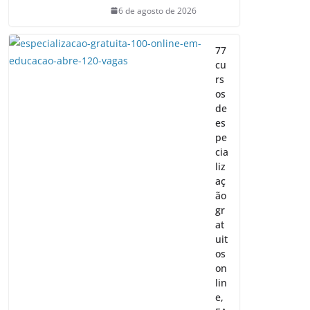
6 de agosto de 2026
77
cu
rs
os
de
es
pe
cia
liz
aç
ão
gr
at
uit
os
on
lin
e,