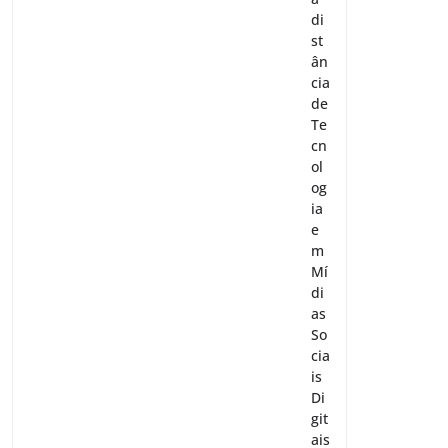
di
st
ân
cia
de
Te
cn
ol
og
ia
e
m
Mí
di
as
So
cia
is
Di
git
ais