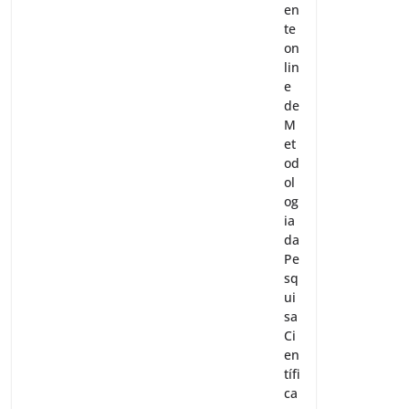
en
te
on
lin
e
de
M
et
od
ol
og
ia
da
Pe
sq
ui
sa
Ci
en
tífi
ca