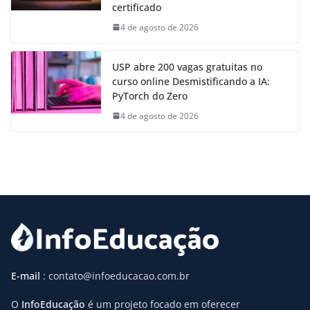
certificado
4 de agosto de 2026
USP abre 200 vagas gratuitas no
curso online Desmistificando a IA:
PyTorch do Zero
4 de agosto de 2026
E-mail
: contato@infoeducacao.com.br
O
InfoEducação
é um projeto focado em oferecer