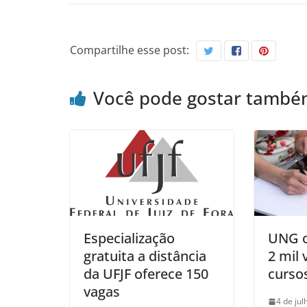
Compartilhe esse post:
Você pode gostar tamb
Especialização
UNG o
gratuita a distância
2 mil
da UFJF oferece 150
cursos
vagas
4 de ju