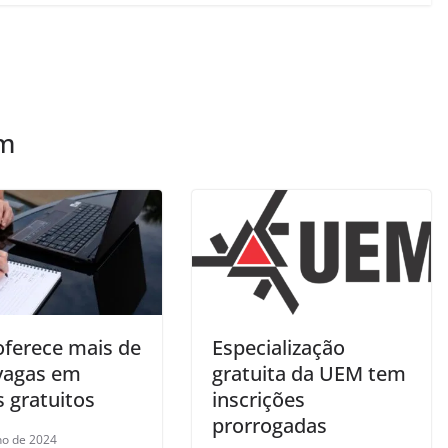
ém
ferece mais de
Especialização
 vagas em
gratuita da UEM tem
 gratuitos
inscrições
prorrogadas
lho de 2024