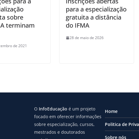
ções para a
Inscrições abertas
alização
para a especialização
ta sobre
gratuita a distância
A terminam
do IFMA
28 de maio de 2026
zembro de 2021
O
InfoEducação
é um projeto
Home
focado em oferecer informações
sobre especialização, cursos,
Politica de Priv
mestrados e doutorados
Sobre nós