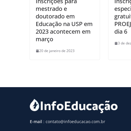
Inscrições para
Inscri
mestrado e
especi
doutorado em
gratui
Educação na USP em
PROEJ
2023 acontecem em
dia 6
março
3 de de
20 de janeiro de 2023
E-mail
: contato@infoeducacao.com.br