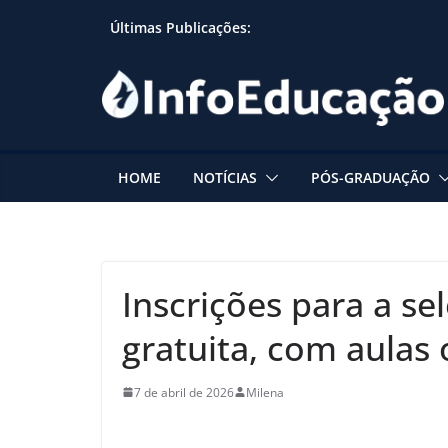
Skip
Últimas Publicações:
to
content
HOME
NOTÍCIAS
PÓS-GRADUAÇÃO
Inscrições para a se
gratuita, com aulas
7 de abril de 2026
Milena